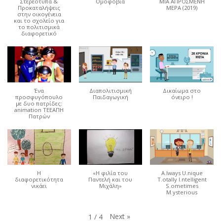
Στερεότυπα &
Ομοφοβία
ΜΙΑ ΑΠΡΟΣΜΕΝΗ
Προκαταλήψεις
ΜΕΡΑ (2019)
στην οικογένεια
και το σχολείο για
το πολιτισμικά
διαφορετικό
Ένα
Διαπολιτισμική
Δικαίωμα στο
προσφυγόπουλο
Παιδαγωγική
όνειρο !
με δυο πατρίδες:
animation ΤΕΕΑΠΗ
Πατρών
Η
«Η φιλία του
A.lways U.nique
διαφορετικότητα
Παντελή και του
T.otally I.ntelligent
νικάει
Μιχάλη»
S.ometimes
M.ysterious
Next
»
1
/
4