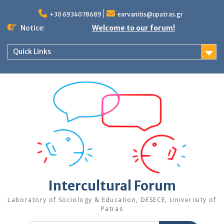
Skip
to
+30 6934078689
earvanitis@upatras.gr
content
Notice:
Welcome to our forum!
Quick Links
Intercultural Forum
Laboratory of Sociology & Education, DESECE, Univerisity of
Patras