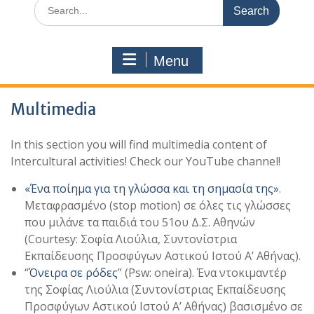
Search
for:
Menu
Multimedia
In this section you will find multimedia content of
Intercultural activities! Check our YouTube channel!
«Ένα ποίημα για τη γλώσσα και τη σημασία της»
.
Μεταφρασμένο (stop motion) σε όλες τις γλώσσες
που μιλάνε τα παιδιά του 51ου Δ.Σ. Αθηνών
(Courtesy: Σοφία Λιούλια, Συντονίστρια
Εκπαίδευσης Προσφύγων Αστικού Ιστού Α’ Αθήνας).
“
Όνειρα σε ρόδες
” (Psw: oneira). Ένα ντοκιμαντέρ
της Σοφίας Λιούλια (Συντονίστριας Εκπαίδευσης
Προσφύγων Αστικού Ιστού Α’ Αθήνας) βασισμένο σε