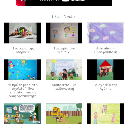
Next
»
1
/
4
Η ιστορία της
Η ιστορία του
Animation -
Μαργκώ
Ναμπίχ
Συννεφούπολη
"Η πρώτη μέρα στο
Διαπολιτισμική
Το σχολείο της
σχολείο"- Ένα
παιδαγωγική
Αγάπης
animation για τη
διαφορετικότητα