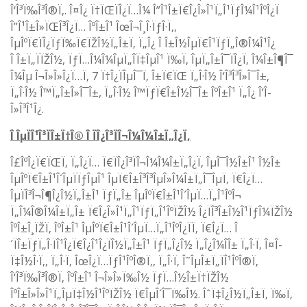
Î‘Î³Ï‰Î³Î®Ï‚. Î¤Î¿ Ï†ÏŒÏÎ¿Ï…Î¼ Î”Î¹Î±Ï€Î¿Î»Î¹Ï„Î¹ÏƒÎ¼Î¹ÎºÎ¿Ï
Î”Î¹Î±Î»ÏŒÎ³Î¿Ï… ÎºÎ±Î¹ ÎœÎ¬Î¸Î·ÏƒÎ·Ï‚,
ÎµÎºÏ€ÏÎ¿ÏƒÏ‰Ï€ÏŽÎ½Ï„Î±Ï‚ Ï„Î¿ Î Î±Î½ÎµÏ€Î¹ÏƒÏ„Î®Î¼Î¹Î¿
Î Î±Ï„ÏÏŽÎ½, ÏƒÏ…Î¼Î¼ÎµÏ„Î­Ï‡ÎµÎ¹ Ï‰Ï‚ ÎµÏ„Î±Î¯ÏÎ¿Ï‚ Î¼Î±Î¶Î¯
Î¼Îµ Î¬Î»Î»Î¿Ï…Ï‚ 7 Ï†Î¿ÏÎµÎ¯Ï‚ Î±Ï€ÏŒ Ï„Î·Î½ Î‘Î³Î³Î»Î¯Î±,
Ï„Î·Î½ Î™Ï„Î±Î»Î¯Î±, Ï„Î·Î½ Î™ÏƒÏ€Î±Î½Î¯Î± ÎºÎ±Î¹ Ï„Î¿ Î’Î­
Î»Î³Î¹Î¿.
Î ÎµÏÎ¹Î³ÏÎ±Ï†Î® Î ÏÎ¿Î³ÏÎ¬Î¼Î¼Î±Ï„Î¿Ï‚
Î£ÎºÎ¿Ï€ÏŒÏ‚ Ï„Î¿Ï… Ï€ÏÎ¿Î³ÏÎ¬Î¼Î¼Î±Ï„Î¿Ï‚ ÎµÎ¯Î½Î±Î¹ Î½Î±
ÎµÎºÏ€Î±Î¹Î´ÎµÏÏƒÎµÎ¹ ÎµÏ€Î±Î³Î³ÎµÎ»Î¼Î±Ï„Î¯ÎµÏ‚ Ï€Î¿Ï…
ÎµÏÎ³Î¬Î¶Î¿Î½Ï„Î±Î¹ ÏƒÏ„Î± ÎµÎºÏ€Î±Î¹Î´ÎµÏ…Ï„Î¹ÎºÎ¬
Ï„Î¼Î®Î¼Î±Ï„Î± Ï€Î¿Î»Î¹Ï„Î¹ÏƒÏ„Î¹ÎºÏŽÎ½ Î¿ÏÎ³Î±Î½Î¹ÏƒÎ¼ÏŽÎ½
ÎºÎ±Î¸ÏŽÏ‚ ÎºÎ±Î¹ ÎµÎºÏ€Î±Î¹Î´ÎµÏ…Ï„Î¹ÎºÎ¿ÏÏ‚ Ï€Î¿Ï… Î
´ÏÎ±ÏƒÏ„Î·ÏÎ¹Î¿Ï€Î¿Î¹Î¿ÏÎ½Ï„Î±Î¹ ÏƒÏ„Î¿Î½ Ï„Î¿Î¼Î­Î± Ï„Î·Ï‚ Î¤Î­
Ï‡Î½Î·Ï‚, Ï„Î·Ï‚ ÎœÎ¿Ï…ÏƒÎ¹ÎºÎ®Ï‚, Ï„Î·Ï‚ Î˜ÎµÎ±Ï„ÏÎ¹ÎºÎ®Ï‚
Î‘Î³Ï‰Î³Î®Ï‚ ÎºÎ±Î¹ Î¬Î»Î»Ï‰Î½ ÏƒÏ…Î½Î±Ï†ÏŽÎ½
ÎºÎ±Î»Î»Î¹Ï„ÎµÏ‡Î½Î¹ÎºÏŽÎ½ Ï€ÎµÎ´Î¯Ï‰Î½. ÎˆÏ‡Î¿Î½Ï„Î±Ï‚ Ï‰Ï‚