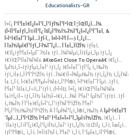
Educationalists-GR
Î¤Î¿
Î”Î¹Î±Ï€Î¿Î»Î¹Ï„Î¹ÏƒÎ¼Î¹ÎºÏŒ Î¦ÏŒÏÎ¿Ï…Î¼
(Î•ÏÎ³Î±ÏƒÏ„Î®ÏÎ¹Î¿ ÎšÎ¿Î¹Î½Ï‰Î½Î¹Î¿Î»Î¿Î³Î¯Î±Ï‚ &
Î•ÎºÏ€Î±Î¯Î´ÎµÏ…ÏƒÎ·Ï‚, Î¤Î•Î•Î‘Î Î—) Ï„Î¿Ï…
Î Î±Î½ÎµÏ€Î¹ÏƒÏ„Î·Î¼Î¯Î¿Ï… Î Î±Ï„ÏÏŽÎ½
ÏƒÎ±Ï‚
Ï€ÏÎ¿ÏƒÎºÎ±Î»ÎµÎ¯ Î½Î± ÏƒÏ…Î¼Î¼ÎµÏ„Î­Ï‡ÎµÏ„Îµ ÏƒÏ„Î¿
Ï€ÏÏŒÎ³ÏÎ±Î¼Î¼Î±
â€œ
Get
Close
To
Opera
â€
Ï€Î¿Ï…
ÎµÎ½Ï„Î¬ÏƒÏƒÎµÏ„Î±Î¹ ÏƒÏ„Î¿ Ï€Î»Î±Î¯ÏƒÎ¹Î¿ Ï„Ï‰Î½
ÏƒÏ„ÏÎ±Ï„Î·Î³Î¹ÎºÏŽÎ½ ÏƒÏ…Î¼Ï€ÏÎ¬Î¾ÎµÏ‰Î½ ÏƒÏ„Î¿Î½ Ï„Î¿Î¼Î­
Î± Ï„Î·Ï‚ Î•Ï€Î±Î³Î³ÎµÎ»Î¼Î±Ï„Î¹ÎºÎ®Ï‚ Î•ÎºÏ€Î±Î¯Î´ÎµÏ…ÏƒÎ·Ï‚
ÎºÎ±Î¹ ÎšÎ±Ï„Î¬ÏÏ„Î¹ÏƒÎ·Ï‚ (Î•Î•Îš). Î¤Î¿ Ï€ÏÏŒÎ³ÏÎ±Î¼Î¼Î±
Î±Ï†Î¿ÏÎ¬ ÏƒÏ„Î·Î½ Î±Î½Î¬Ï€Ï„Ï…Î¾Î· ÎºÎ±Î¹ ÎµÎ½Î¯ÏƒÏ‡Ï…ÏƒÎ·
Ï„Ï‰Î½ Î´Î¹Î±Ï€Î¿Î»Î¹Ï„Î¹ÏƒÎ¼Î¹ÎºÏŽÎ½ ÎºÎ±Î¹
ÎºÎ¿Î¹Î½Ï‰Î½Î¹ÎºÏŽÎ½ Â Î´ÎµÎ¾Î¹Î¿Ï„Î®Ï„Ï‰Î½ Â
ÎµÎºÏ€Î±Î¹Î
´ÎµÏ…Ï„Î¹ÎºÏŽÎ½ ÎºÎ±Î¹ ÎºÎ±Î»Î»Î¹Ï„ÎµÏ‡Î½ÏŽÎ½
, Ï€Î¿Ï… Î
´ÏÎ±ÏƒÏ„Î·ÏÎ¹Î¿Ï€Î¿Î¹Î¿ÏÎ½Ï„Î±Î¹ ÏƒÏ„Î¿Î½ Ï‡ÏŽÏÎ¿ Ï„Î·Ï‚ ÎœÎ¿Ï…
ÏƒÎ¹ÎºÎ®Ï‚, Ï„Î·Ï‚ Î¤Î­Ï‡Î½Î·Ï‚ ÎºÎ±Î¹ Ï„Î·Ï‚ Î˜ÎµÎ±Ï„ÏÎ¹ÎºÎ®Ï‚